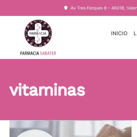
Saltar
Av Tres Forques 8 – 46018, Vale
al
contenido
INICIO
L
vitaminas