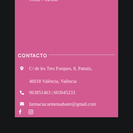
CONTACTO
C/ de les Tres Forques, 8, Patraix,
46018 València, València
963851463 | 603045233
farmaciacarmensabater@gmail.com