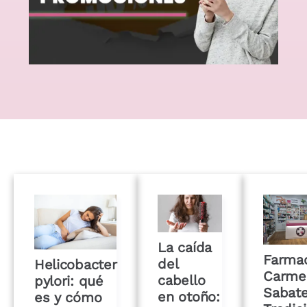
La caída
Farmac
del
Helicobacter
Carme
cabello
pylori: qué
Sabate
en otoño:
es y cómo