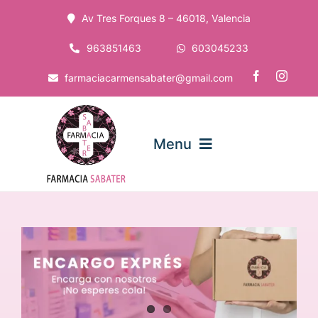
Saltar
Av Tres Forques 8 – 46018, Valencia
al
contenido
963851463
603045233
farmaciacarmensabater@gmail.com
Menu
Inicio
La Farmacia
Servicios