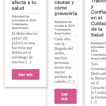
Tradic
causas y
afecta a tu
y
cómo
salud
Confia
prevenirla
Published On:
en el
noviembre 6, 2024
Published On:
Cuida
Comentarios
octubre 8, 2024
en
desactivados
de la
Comentarios
Helicobacter
en
El Helicobacter
desactivados
Salud
pylori:
La
pylori (H.
Cada año,
qué
caída
pylori) es una
es
Published 
con la
del
y
septiembre 
bacteria que
llegada del
cabello
cómo
2024
en
habita en el
otoño,
afecta
Comentario
otoño:
estómago de
muchas
a
desactivad
causas
muchas [...]
tu
personas
y
Tres
salud
notan una
cómo
Generac
prevenirla
mayor
Dedicada
Leer más
pérdida de
tu Biene
cabello. [...]
en el
Corazón
la Ciuda
Leer
la Farma
más
[...]