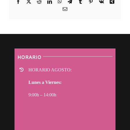
Facebook
X
Reddit
LinkedIn
WhatsApp
Telegram
Tumblr
Pinterest
Vk
Xing
Correo
electrónico
HORARIO
HORARIO AGOSTO:
Lunes a Viernes:
9:00h – 14:00h