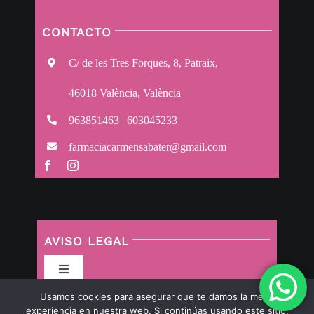
CONTACTO
C/ de les Tres Forques, 8, Patraix,
46018 València, València
963851463 | 603045233
farmaciacarmensabater@gmail.com
AVISO LEGAL
Toggle
Navigation
Usamos cookies para asegurar que te damos la mejor
Política de privacidad
experiencia en nuestra web. Si continúas usando este sitio,