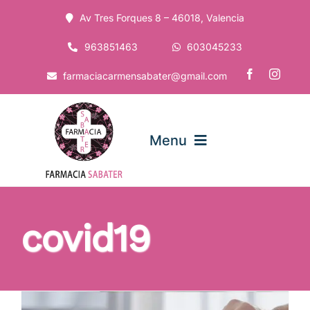
Saltar
Av Tres Forques 8 – 46018, Valencia
al
contenido
963851463
603045233
farmaciacarmensabater@gmail.com
Menu
Inicio
covid19
La Farmacia
Servicios