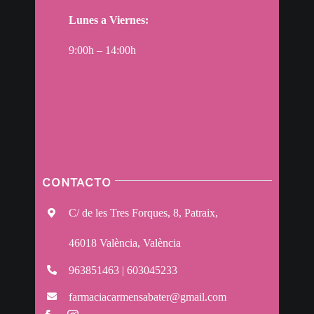
Lunes a Viernes:
9:00h – 14:00h
CONTACTO
C/ de les Tres Forques, 8, Patraix,
46018 València, València
963851463 | 603045233
farmaciacarmensabater@gmail.com