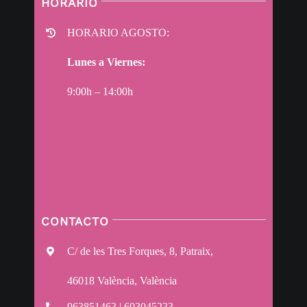
HORARIO
HORARIO AGOSTO:
Lunes a Viernes:
9:00h – 14:00h
CONTACTO
C/ de les Tres Forques, 8, Patraix,
46018 València, València
963851463 | 603045233