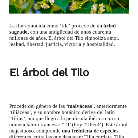
Catálogo
La flor conocida como ’tila’ procede de un
árbol
Promociones
sagrado,
con una antigüedad de unos cuarenta
millones de años. El árbol del Tilo simboliza amor,
lealtad, libertad, justicia, victoria y hospitalidad.
Encargo Exprés
El árbol del Tilo
Blog
Contacto
Procede del género de las
‘malváceas’
, anteriormente
‘tiliáceas’, y su nombre botánico deriva del latín
‘Tilius’, aunque llegó a la península ibérica con su
nomenclatura francesa: ‘Til’ (hoy ‘Tilleul’). Este árbol
majestuoso, comprende
una treintena de especies
diferentes, entre las que destacan: Tilia cordata, Tilia