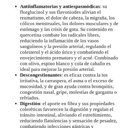
Antiinflamatorias y antiespasmódicas
: su
florglucinol y sus flavoniodes alivian el
reumatismo, el dolor de cabeza,
la migraña
, los
cólicos menstruales, los dolores musculares y de
estómago y las crisis de gota. Su contenido en
quercetina combate los radicales libres,
reduciendo la inflamación de los vasos
sanguíneos y la presión arterial, regulando el
colesterol y el ácido úrico y combatiendo el
envejecimiento prematuro y el acné. Combinado
con olivo, espino blanco y
cola de caballo
es
ideal para mejorar la presión arterial.
Descongestionantes
: es eficaz contra la tos
irritativa, la carraspera, el asma o el exceso de
mucosidad, y de gran ayuda contra
bronquitis
,
congestión nasal, gripe, molestias de garganta o
refriados.
Digestión
: el aporte en fibra y sus propiedades
coleréticas favorecen la digestión y regulan el
tránsito intestinal, aliviando el
estreñimiento
,
reduciendo flatulencias y sensación de pesadez,
combatiendo infecciones gástricas y