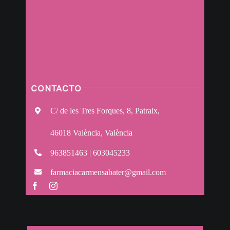
CONTACTO
C/ de les Tres Forques, 8, Patraix,
46018 València, València
963851463 | 603045233
farmaciacarmensabater@gmail.com