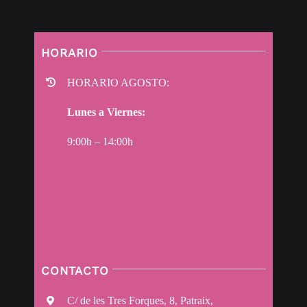
HORARIO
HORARIO AGOSTO:
Lunes a Viernes:
9:00h – 14:00h
CONTACTO
C/ de les Tres Forques, 8, Patraix,