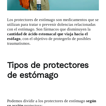
Catálogo
Los protectores de estómago son medicamentos que se
Promociones
utilizan para tratar o prevenir dolencias relacionadas
con el estómago. Son fármacos que disminuyen la
cantidad de ácido estomacal que viaja hacia el
esófago
, con el objetivo de protegerlo de posibles
Encargo Exprés
traumatismos.
Blog
Tipos de protectores
Contacto
de estómago
Podemos dividir a los protectores de estómago
según
su acción
protectora: