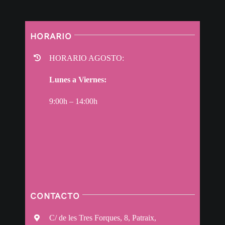
HORARIO
HORARIO AGOSTO:
Lunes a Viernes:
9:00h – 14:00h
CONTACTO
C/ de les Tres Forques, 8, Patraix,