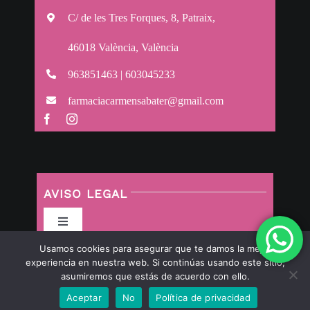
C/ de les Tres Forques, 8, Patraix,
46018 València, València
963851463 | 603045233
farmaciacarmensabater@gmail.com
AVISO LEGAL
Toggle
Navigation
Usamos cookies para asegurar que te damos la mejor
Política de privacidad
experiencia en nuestra web. Si continúas usando este sitio,
asumiremos que estás de acuerdo con ello.
Aceptar
No
Política de privacidad
Condiciones de uso