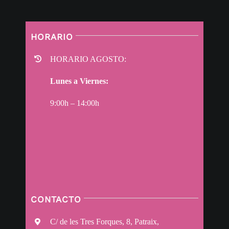
HORARIO
HORARIO AGOSTO:
Lunes a Viernes:
9:00h – 14:00h
CONTACTO
C/ de les Tres Forques, 8, Patraix,