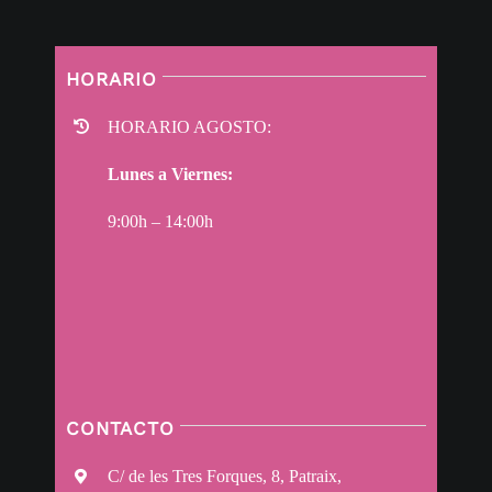
HORARIO
HORARIO AGOSTO:
Lunes a Viernes:
9:00h – 14:00h
CONTACTO
C/ de les Tres Forques, 8, Patraix,