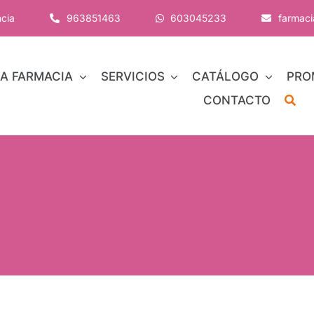
ncia
963851463
603045233
farmac
A FARMACIA
SERVICIOS
CATÁLOGO
PRO
CONTACTO