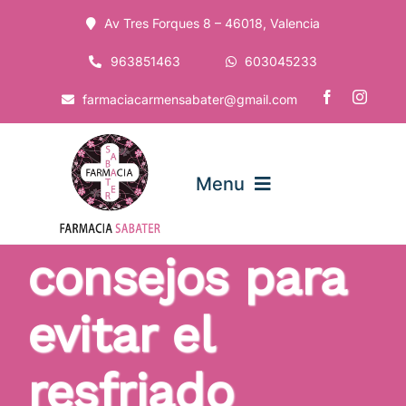
Saltar
Av Tres Forques 8 – 46018, Valencia
al
contenido
963851463
603045233
farmaciacarmensabater@gmail.com
Menu
consejos para
Inicio
evitar el
La Farmacia
resfriado
Servicios