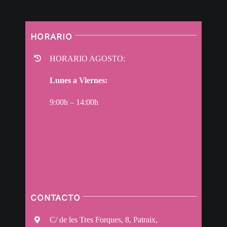
HORARIO
HORARIO AGOSTO:
Lunes a Viernes:
9:00h – 14:00h
CONTACTO
C/ de les Tres Forques, 8, Patraix,