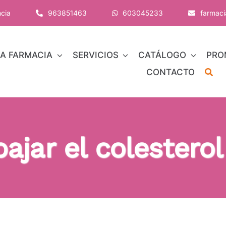
ncia
963851463
603045233
farmac
A FARMACIA
SERVICIOS
CATÁLOGO
PRO
CONTACTO
ajar el colesterol