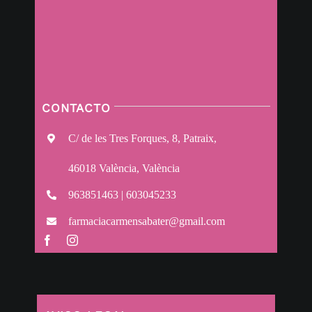
CONTACTO
C/ de les Tres Forques, 8, Patraix,
46018 València, València
963851463 | 603045233
farmaciacarmensabater@gmail.com