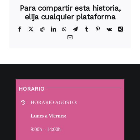
Para compartir esta historia,
elija cualquier plataforma
Facebook
X
Reddit
LinkedIn
WhatsApp
Telegram
Tumblr
Pinterest
Vk
Xing
Correo
electrónico
HORARIO
HORARIO AGOSTO:
Lunes a Viernes:
9:00h – 14:00h