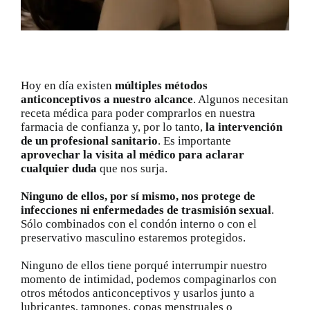
Catálogo
Promociones
Hoy en día existen
múltiples métodos
anticonceptivos a nuestro alcance
. Algunos necesitan
receta médica para poder comprarlos en nuestra
Encargo Exprés
farmacia de confianza y, por lo tanto,
la intervención
de un profesional sanitario
. Es importante
aprovechar la visita al médico para aclarar
Blog
cualquier duda
que nos surja.
Ninguno de ellos, por sí mismo, nos
protege de
Contacto
infecciones ni enfermedades de trasmisión sexual
.
Sólo combinados con el condón interno o con el
preservativo masculino estaremos protegidos.
Ninguno de ellos tiene porqué interrumpir nuestro
momento de intimidad, podemos compaginarlos con
otros métodos anticonceptivos y usarlos junto a
lubricantes, tampones, copas menstruales o