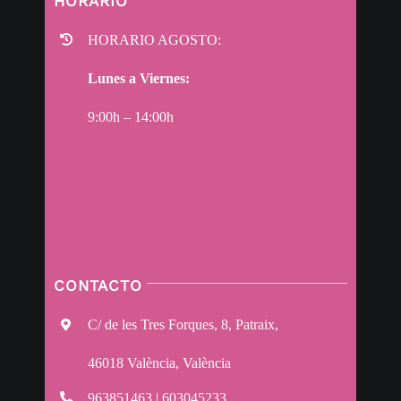
HORARIO
HORARIO AGOSTO:
Lunes a Viernes:
9:00h – 14:00h
CONTACTO
C/ de les Tres Forques, 8, Patraix,
46018 València, València
963851463 | 603045233