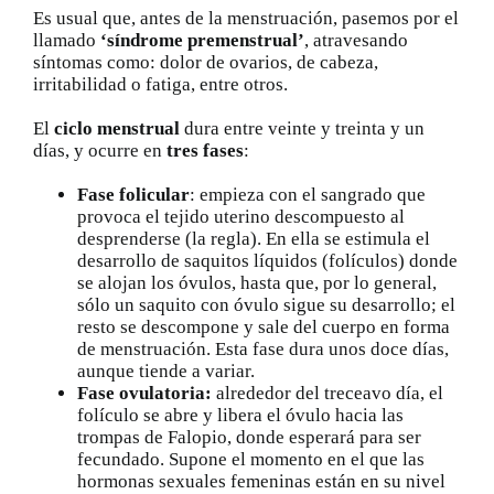
Es usual que, antes de la menstruación, pasemos por el
llamado
‘síndrome premenstrual’
, atravesando
síntomas como: dolor de ovarios, de cabeza,
irritabilidad o fatiga, entre otros.
El
ciclo menstrual
dura entre veinte y treinta y un
días, y ocurre en
tres fases
:
Fase folicular
: empieza con el sangrado que
provoca el tejido uterino descompuesto al
desprenderse (la regla). En ella se estimula el
desarrollo de saquitos líquidos (folículos) donde
se alojan los óvulos, hasta que, por lo general,
sólo un saquito con óvulo sigue su desarrollo; el
resto se descompone y sale del cuerpo en forma
de menstruación. Esta fase dura unos doce días,
aunque tiende a variar.
Fase ovulatoria:
alrededor del treceavo día, el
folículo se abre y libera el óvulo hacia las
trompas de Falopio, donde esperará para ser
fecundado. Supone el momento en el que las
hormonas sexuales femeninas están en su nivel