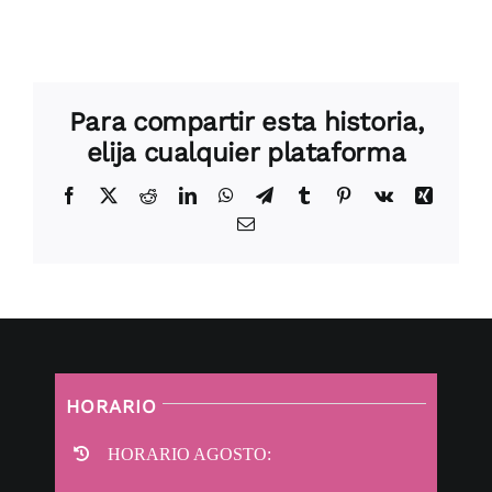
Para compartir esta historia,
elija cualquier plataforma
Facebook
X
Reddit
LinkedIn
WhatsApp
Telegram
Tumblr
Pinterest
Vk
Xing
Correo
electrónico
HORARIO
HORARIO AGOSTO: