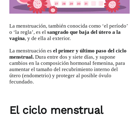
Catálogo
La menstruación, también conocida como ‘el período’
Promociones
o ‘la regla’, es el
sangrado que baja del
útero
a la
vagina
, y de ella al exterior.
La menstruación es
el primer y último paso del ciclo
Encargo Exprés
menstrual.
Dura entre dos y siete días, y supone
cambios en la composición hormonal femenina, para
aumentar el tamaño del recubrimiento interno del
Blog
útero (endometrio) y proteger al posible óvulo
fecundado.
Contacto
El ciclo menstrual