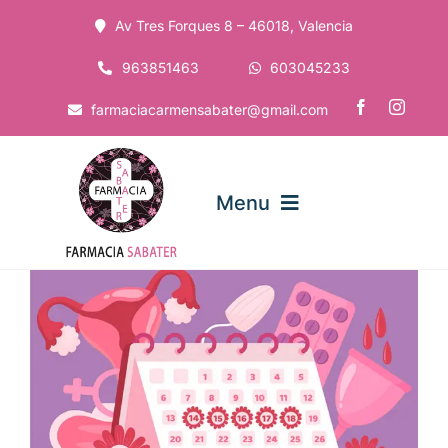
Saltar
Av Tres Forques 8 – 46018, Valencia
al
contenido
963851463
603045233
farmaciacarmensabater@gmail.com
Menu
Ver
Inicio
imagen
más
grande
La Farmacia
Servicios