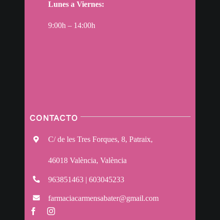
Lunes a Viernes:
9:00h – 14:00h
CONTACTO
C/ de les Tres Forques, 8, Patraix,
46018 València, València
963851463 | 603045233
farmaciacarmensabater@gmail.com