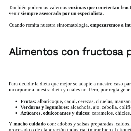
También podremos valernos
enzimas que conviertan fruct
venir
siempre asesorada por un especialista
.
Cuando remita nuestra sintomatología,
empezaremos a intr
Alimentos con fructosa p
Para decidir la dieta que mejor se adapte a nuestro caso pa
incorporar a nuestra dieta y cuáles no. Pero, por regla gene
Frutas
: albaricoque, caqui, cerezas, ciruelas, manza
Verduras y legumbres
: alcachofa, ajo, cebolla, coli
Azúcares, edulcorantes y dulces
: caramelos, chicles
Y
mucho cuidado
con: adobos y salsas preparadas, caldos, 
procesado o de elaboración industrial (mirar bien el etique