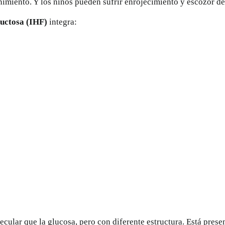
ñimiento
. Y los niños pueden sufrir enrojecimiento y escozor de
ructosa (IHF)
integra:
ular que la glucosa, pero con diferente estructura. Está presen