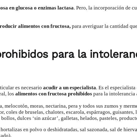
osa en glucosa o enzimas lactasa
. Pero, la incorporación de 
oducir alimentos con fructosa,
para averiguar la cantidad qu
rohibidos para la intoleran
rticular es necesario
acudir a un especialista
. Es el especialis
ral, los
a
limentos con fructosa prohibidos
para la intolerancia 
na, melocotón, moras, nectarina, pera y todos sus zumos y merm
flor, coles de bruselas, chalotes, escarola, espárragos, guisantes,
, bollos, dulces ‘sin azúcar’, galletas, helados, pasteles, produ
hortalizas en polvo o deshidratadas, sal sazonada, sal de hiervas
tado).