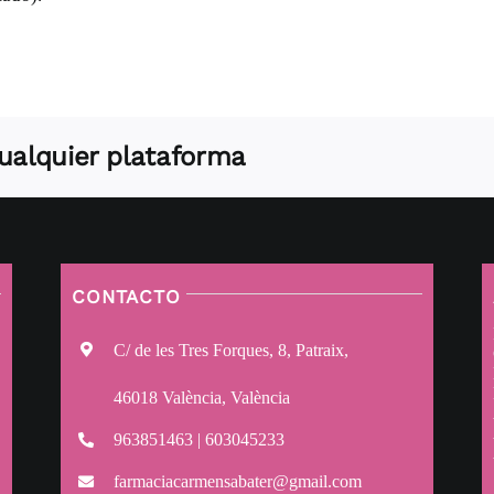
 cualquier plataforma
CONTACTO
C/ de les Tres Forques, 8, Patraix,
46018 València, València
963851463 | 603045233
farmaciacarmensabater@gmail.com