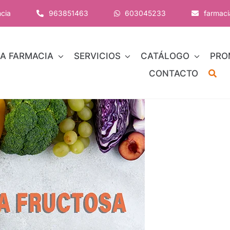
ncia
963851463
603045233
farmac
A FARMACIA
SERVICIOS
CATÁLOGO
PRO
CONTACTO