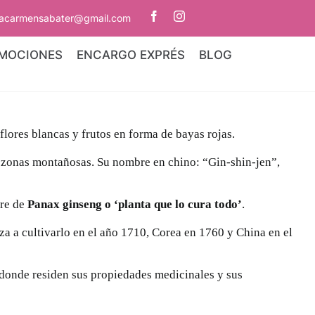
iacarmensabater@gmail.com
MOCIONES
ENCARGO EXPRÉS
BLOG
lores blancas y frutos en forma de bayas rojas.
 zonas montañosas. Su nombre en chino: “Gin-shin-jen”,
bre de
Panax ginseng o ‘planta que lo cura todo’
.
za a cultivarlo en el año 1710, Corea en 1760 y China en el
 donde residen sus propiedades medicinales y sus