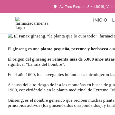
Saltar
Av Tres Forques 8 – 46018, Vale
al
contenido
INICIO
L
Ver
imagen
más
El ginseng es una
planta pequeña, perenne y herbácea
que
grande
El origen del ginseng
se remonta más de 5.000 años atrás,
significa: “La raíz del hombre”.
En el año 1600, los navegantes holandeses introdujeron l
A causa del alto riesgo de ir a las montañas en busca de g
1900, convirtiéndola en la planta medicinal de Extremo Ori
Ginseng, es el nombre genérico que reciben muchas planta
principios activos (
los ginsenósidos o saponósidos
), y tam