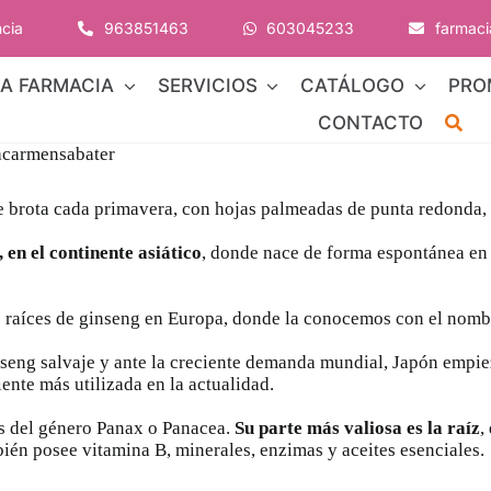
ncia
963851463
603045233
farmac
A FARMACIA
SERVICIOS
CATÁLOGO
PRO
CONTACTO
 brota cada primavera, con hojas palmeadas de punta redonda, f
 en el continente asiático
, donde nace de forma espontánea en
as raíces de ginseng en Europa, donde la conocemos con el nom
inseng salvaje y ante la creciente demanda mundial, Japón empie
ente más utilizada en la actualidad.
s del género Panax o Panacea.
Su parte más valiosa es la raíz
,
bién posee vitamina B, minerales, enzimas y aceites esenciales.