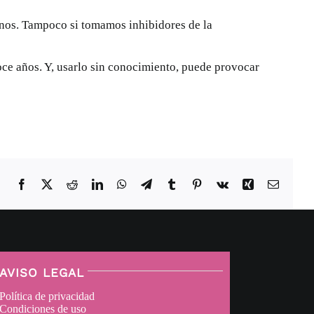
os. Tampoco si tomamos inhibidores de la
ce años. Y, usarlo sin conocimiento, puede provocar
Facebook
X
Reddit
LinkedIn
WhatsApp
Telegram
Tumblr
Pinterest
Vk
Xing
Correo
electrón
AVISO LEGAL
Política de privacidad
Condiciones de uso