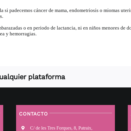
 si padecemos cáncer de mama, endometriosis o miomas uterin
s.
barazadas o en periodo de lactancia, ni en niños menores de do
rea y hemorragias.
 cualquier plataforma
CONTACTO
C/ de les Tres Forques, 8, Patraix,