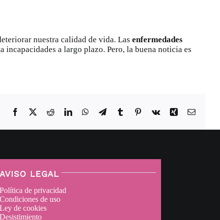
eteriorar nuestra calidad de vida. Las
enfermedades
a incapacidades a largo plazo. Pero, la buena noticia es
Facebook
X
Reddit
LinkedIn
WhatsApp
Telegram
Tumblr
Pinterest
Vk
Xing
Correo
electrón
AVISO LEGAL
Política de privacidad
Condiciones de uso
Ley de cookies
Desistimiento