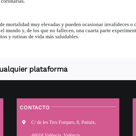
 coronarias.
de mortalidad muy elevadas y pueden ocasionar invalideces o d
el mundo y, de los que no fallecen, una cuarta parte experiment
tos y rutinas de vida más saludables.
 cualquier plataforma
CONTACTO
C/ de les Tres Forques, 8, Patraix,
46018 València, València