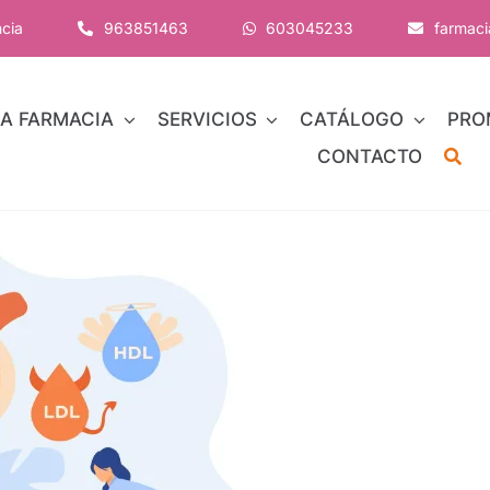
ncia
963851463
603045233
farmac
A FARMACIA
SERVICIOS
CATÁLOGO
PRO
CONTACTO