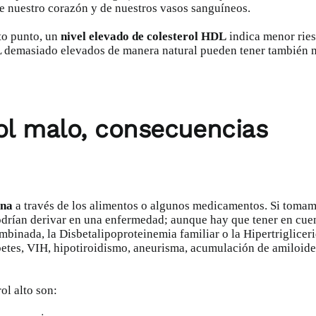
 de nuestro corazón y de nuestros vasos sanguíneos.
rto punto, un
nivel elevado de colesterol HDL
indica menor ries
L demasiado elevados de manera natural pueden tener también m
rol malo, consecuencias
rna
a través de los alimentos o algunos medicamentos. Si toma
podrían derivar en una enfermedad; aunque hay que tener en cu
mbinada, la Disbetalipoproteinemia familiar o la Hipertriglicer
etes, VIH, hipotiroidismo, aneurisma, acumulación de amiloide
ol alto son: