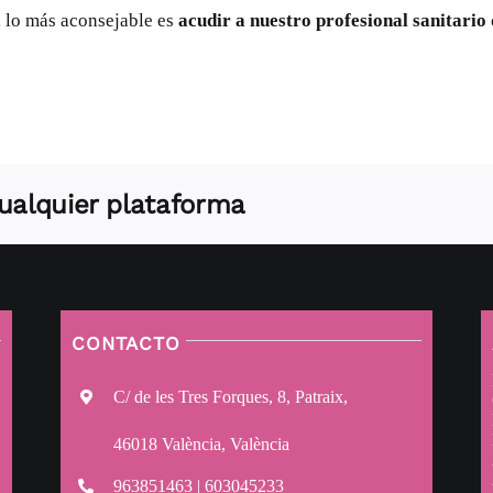
, lo más aconsejable es
acudir a nuestro profesional sanitario
 cualquier plataforma
CONTACTO
C/ de les Tres Forques, 8, Patraix,
46018 València, València
963851463 | 603045233