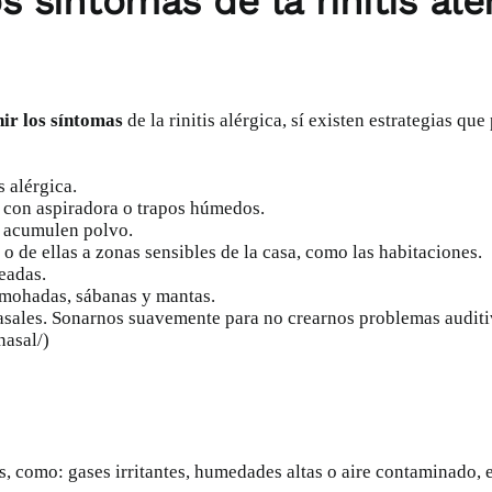
s síntomas de la rinitis alé
nir los síntomas
de la rinitis alérgica, sí existen estrategias q
 alérgica.
o con aspiradora o trapos húmedos.
e acumulen polvo.
 de ellas a zonas sensibles de la casa, como las habitaciones.
eadas.
lmohadas, sábanas y mantas.
sales. Sonarnos suavemente para no crearnos problemas auditiv
nasal/)
, como: gases irritantes, humedades altas o aire contaminado, e