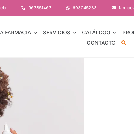
ncia
963851463
603045233
farmac
A FARMACIA
SERVICIOS
CATÁLOGO
PRO
CONTACTO